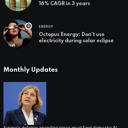
16% CAGR in 3 years
ENERGY
Octopus Energy: Don’t use
electricity during solar eclipse
Monthly Updates
Europe’s defence spending spree must fund domestic AI,