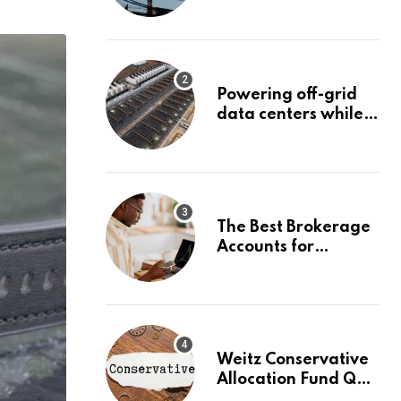
Surge Could Stall
Before It Starts
Powering off-grid
data centers while
capturing 90% of
carbon emissions
The Best Brokerage
Accounts for
Beginners, August
2026: Buy Your First
Stock in Under 10
Minutes
Weitz Conservative
Allocation Fund Q2
2026 Commentary