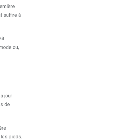
remière
 suffire à
ait
 mode ou,
à jour
ns de
ère
 les pieds.