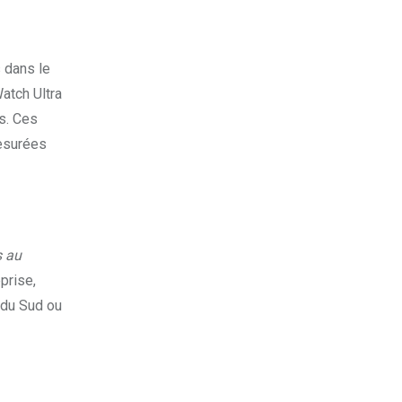
 dans le
atch Ultra
s. Ces
mesurées
s au
eprise,
 du Sud ou