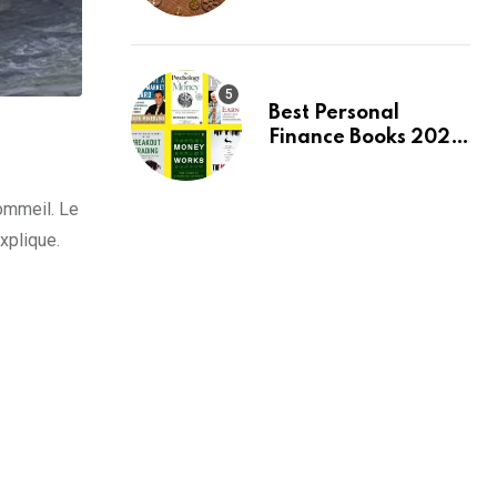
Best Personal
Finance Books 2026:
Top 10 Picks for
Budgeting, Investing
ommeil. Le
& Wealth
xplique.