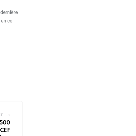
 dernière
 en ce
ST
 500
ICEF