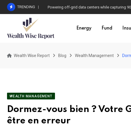
Skip
TRENDING
Powering off-grid data centers while capturing 
to
content
Energy
Fund
Ins
Wealth Wise Report
Blog
Wealth Management
Dorm
WEALTH MANAGEMENT
Dormez-vous bien ? Votre G
être en erreur