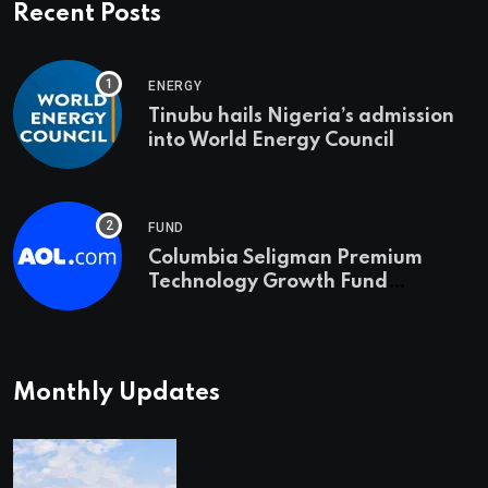
Recent Posts
ENERGY
Tinubu hails Nigeria’s admission
into World Energy Council
FUND
Columbia Seligman Premium
Technology Growth Fund
Announces a Third Quarter
Distribution: 9.25% Annual Rate
for IPO Investors
Monthly Updates