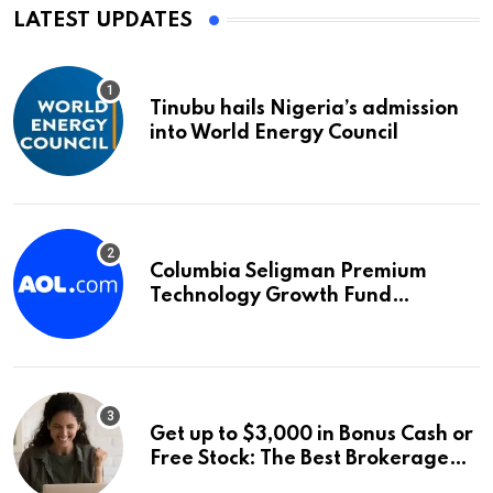
LATEST UPDATES
Tinubu hails Nigeria’s admission
into World Energy Council
Columbia Seligman Premium
Technology Growth Fund
Announces a Third Quarter
Distribution: 9.25% Annual Rate
for IPO Investors
Get up to $3,000 in Bonus Cash or
Free Stock: The Best Brokerage
Bonuses of August 2026