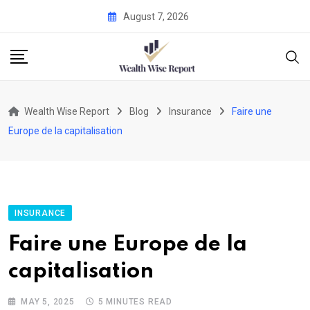
Skip
August 7, 2026
to
content
Wealth Wise Report
Blog
Insurance
Faire une
Europe de la capitalisation
INSURANCE
Faire une Europe de la
capitalisation
MAY 5, 2025
5 MINUTES READ