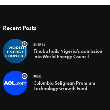
Recent Posts
ENERGY
Tinubu hails Nigeria’s admission
into World Energy Council
FUND
Columbia Seligman Premium
Technology Growth Fund
Announces a Third Quarter
Distribution: 9.25% Annual Rate
for IPO Investors