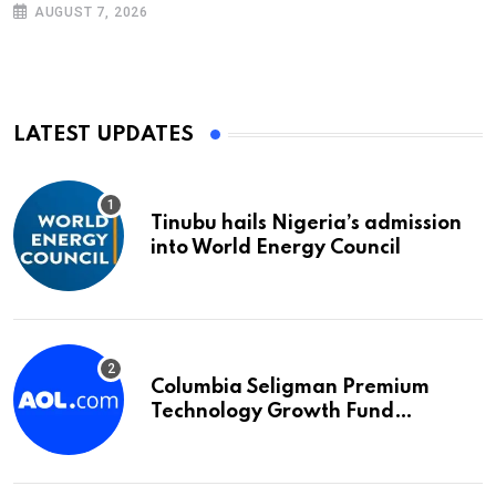
AUGUST 7, 2026
LATEST UPDATES
Tinubu hails Nigeria’s admission
into World Energy Council
Columbia Seligman Premium
Technology Growth Fund
Announces a Third Quarter
Distribution: 9.25% Annual Rate
for IPO Investors