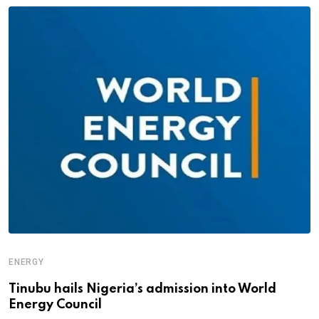
ENERGY
Tinubu hails Nigeria’s admission into World
Energy Council