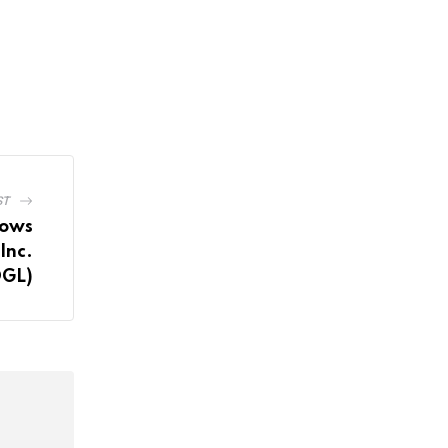
ST
rows
Inc.
GL)