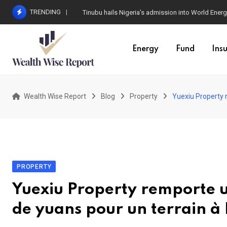
Skip
TRENDING
Tinubu hails Nigeria’s admission into World Energ
to
content
Energy
Fund
Ins
Wealth Wise Report
Blog
Property
Yuexiu Property 
PROPERTY
Yuexiu Property remporte un
de yuans pour un terrain à