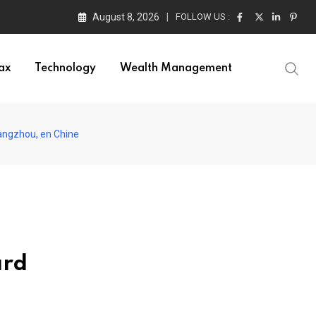
August 8, 2026
FOLLOW US :
ax
Technology
Wealth Management
Hangzhou, en Chine
ard