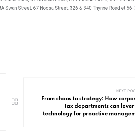
8A Swan Street, 67 Noosa Street, 326 & 340 Thynne Road et 56-
NEXT PO
From chaos to strategy: How corpo
tax departments can leve
technology for proactive manage