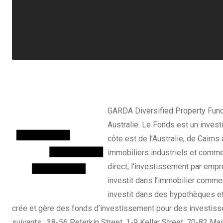
GARDA Diversified Property Fund
Australie. Le Fonds est un investi
côte est de l’Australie, de Cairn
immobiliers industriels et comm
direct, l’investissement par empr
investit dans l’immobilier commer
investit dans des hypothèques et
crée et gère des fonds d’investissement pour des investis
suivants : 38-56 Peterkin Street, 1-9 Kellar Street, 70-82 Ma