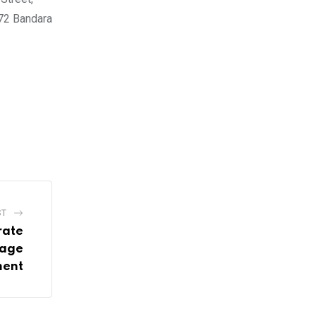
72 Bandara
ST
rate
rage
ment