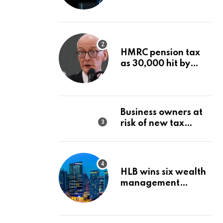
Wealth Strategy
HMRC pension tax
as 30,000 hit by
charges despite
£60,000 limit
Business owners at
risk of new tax
penalty as HMRC
tightens rules
HLB wins six wealth
management
awards amid
transformation push