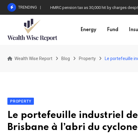
Skip
TRENDING
Business owners at risk of new tax penalty as HM
to
content
Energy
Fund
Ins
Wealth Wise Report
Blog
Property
Le portefeuille i
PROPERTY
Le portefeuille industriel 
Brisbane à l’abri du cyclon