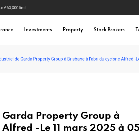
RC tightens rules
urance
Investments
Property
Stock Brokers
T
ndustriel de Garda Property Group à Brisbane à l’abri du cyclone Alfred 
de Garda Property Group à
e Alfred -Le 11 mars 2025 à 0