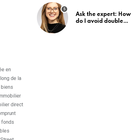
Ask the expert: How
do I avoid double
tax on my pension?
ée en
long de la
 biens
immobilier
lier direct
 emprunt
e fonds
ubles
Street,