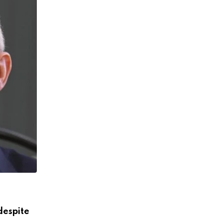
TAX
Business owners at risk of new tax penal
AUGUST 5, 2026
despite