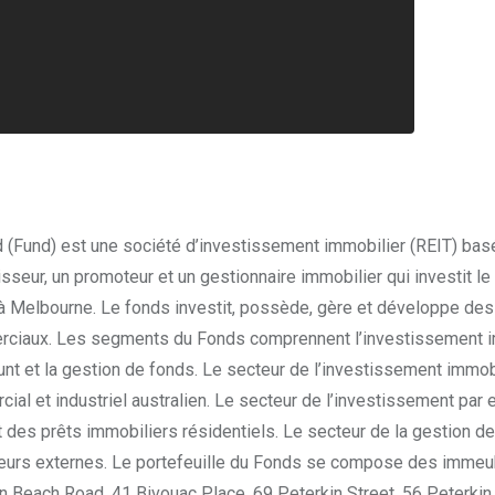
 (Fund) est une société d’investissement immobilier (REIT) bas
sseur, un promoteur et un gestionnaire immobilier qui investit le 
s à Melbourne. Le fonds investit, possède, gère et développe des
erciaux. Les segments du Fonds comprennent l’investissement 
unt et la gestion de fonds. Le secteur de l’investissement immobi
cial et industriel australien. Le secteur de l’investissement par
 des prêts immobiliers résidentiels. Le secteur de la gestion d
seurs externes. Le portefeuille du Fonds se compose des imme
in Beach Road, 41 Bivouac Place, 69 Peterkin Street, 56 Peterkin 