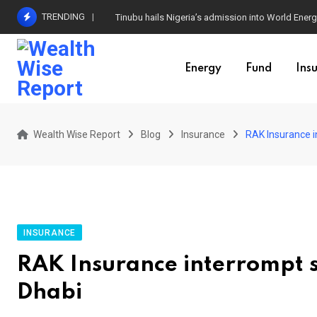
Skip
TRENDING
Tinubu hails Nigeria’s admission into World Energ
to
content
Energy
Fund
Ins
Wealth Wise Report
Blog
Insurance
RAK Insurance i
INSURANCE
RAK Insurance interrompt s
Dhabi