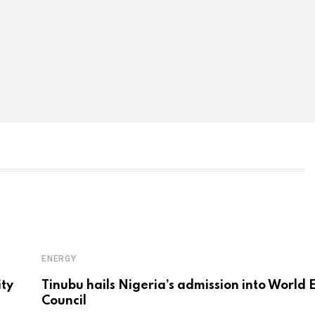
ENERGY
ity
Tinubu hails Nigeria’s admission into World
Council