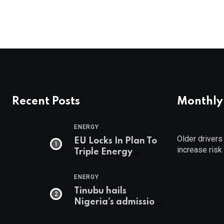
Recent Posts
Monthly
ENERGY
Older drivers
EU Locks In Plan To
increase risk
Triple Energy
Storage Capacity By
2030
ENERGY
Tinubu hails
Nigeria’s admission
into World Energy