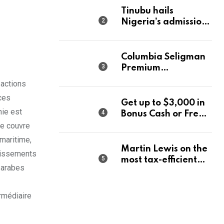
Tinubu hails
Nigeria’s admission
into World Energy
Council
Columbia Seligman
Premium
Technology Growth
 actions
Fund Announces a
ces
Third Quarter
Get up to $3,000 in
nie est
Distribution: 9.25%
Bonus Cash or Free
Annual Rate for IPO
Stock: The Best
le couvre
Investors
Brokerage Bonuses
maritime,
of August 2026
Martin Lewis on the
stissements
most tax-efficient
 arabes
way to take your
pension
rmédiaire