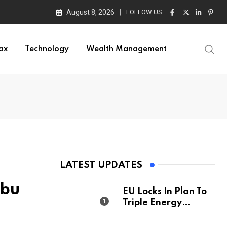
August 8, 2026
FOLLOW US :
ax
Technology
Wealth Management
LATEST UPDATES
Abu
EU Locks In Plan To
Triple Energy
Storage Capacity By
2030