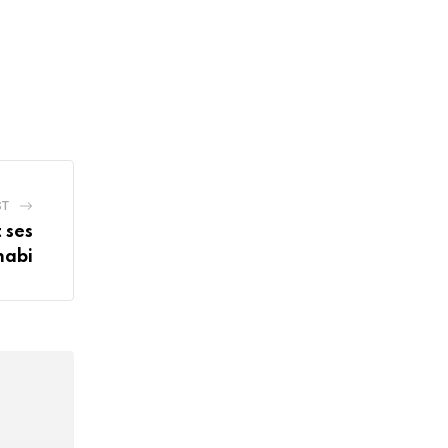
ST
 ses
habi