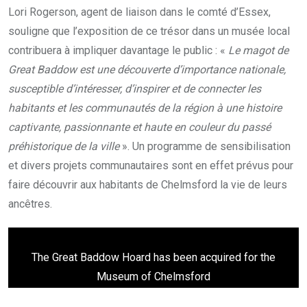
Lori Rogerson, agent de liaison dans le comté d’Essex,
souligne que l’exposition de ce trésor dans un musée local
contribuera à impliquer davantage le public : «
Le magot de
Great Baddow est une découverte d’importance nationale,
susceptible d’intéresser, d’inspirer et de connecter les
habitants et les communautés de la région à une histoire
captivante, passionnante et haute en couleur du passé
préhistorique de la ville
». Un programme de sensibilisation
et divers projets communautaires sont en effet prévus pour
faire découvrir aux habitants de Chelmsford la vie de leurs
ancêtres.
The Great Baddow Hoard has been acquired for the
Museum of Chelmsford