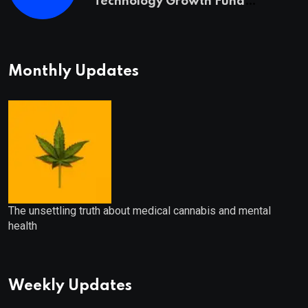
Technology Growth Fund
Announces a Third Quarter
Distribution: 9.25% Annual Rate
for IPO Investors
Monthly Updates
The unsettling truth about medical cannabis and mental
health
Weekly Updates