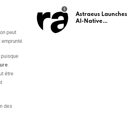
Astraeus Launches
AI-Native
Infrastructure for
ion peut
Wealth
t emprunté.​
Management Firms
, puisque
ture
.​
ut être
nt
on des