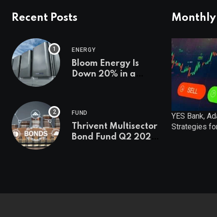
Recent Posts
Monthly
ENERGY
Bloom Energy Is
Down 20% in a
Month. Is It Time to
Switch to Plug
Power or FuelCell
FUND
YES Bank, Ad
Energy?
Thrivent Multisector
Strategies fo
Bond Fund Q2 2026
Commentary