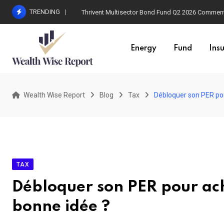
Skip
TRENDING
Thrivent Multisector Bond Fund Q2 2026 Commen
to
content
Energy
Fund
Ins
Wealth Wise Report
Blog
Tax
Débloquer son PER pou
TAX
Débloquer son PER pour ach
bonne idée ?