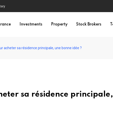
tary
urance
Investments
Property
Stock Brokers
T
r acheter sa résidence principale, une bonne idée ?
eter sa résidence principale