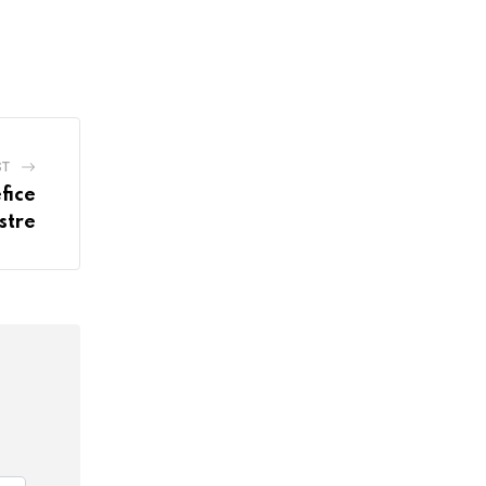
ST
fice
stre