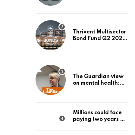
Month. Is It Time to
Switch to Plug
Power or FuelCell
Energy?
Thrivent Multisector
Bond Fund Q2 2026
Commentary
The Guardian view
on mental health:
the new secretary of
state should make it
a priority | Editorial
Millions could face
paying two years of
tax in just 14 months