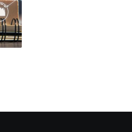
WEALTH MANAGEMENT
The Guardian view on mental health: t
secretary
AUGUST 6, 2026