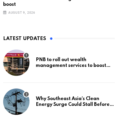
boost
AUGUST 9, 2026
LATEST UPDATES
PNB to roll out wealth
management services to boost
non-interest income | Banking
Why Southeast Asia’s Clean
Energy Surge Could Stall Before It
Starts